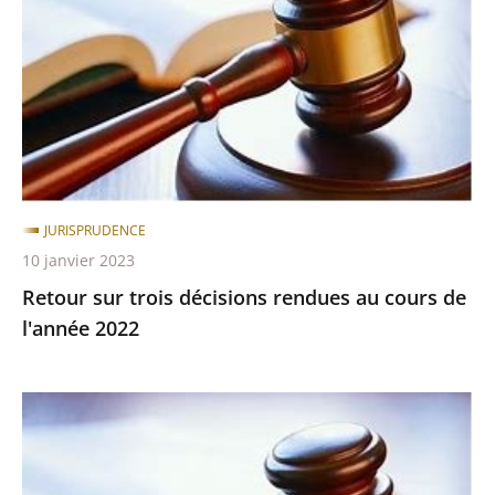
décisions
après
avant
rendues
au
cours
de
l'année
2022
JURISPRUDENCE
10 janvier 2023
Retour sur trois décisions rendues au cours de
l'année 2022
Retour
sur
trois