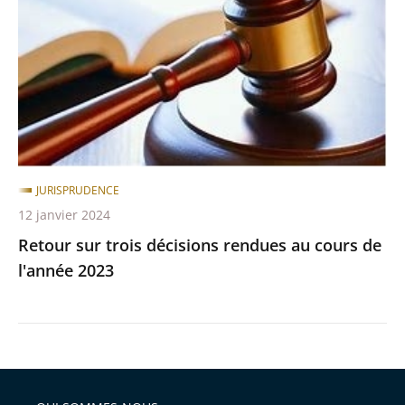
décisions
rendues
au
cours
de
l'année
2023
JURISPRUDENCE
12 janvier 2024
Retour sur trois décisions rendues au cours de
l'année 2023