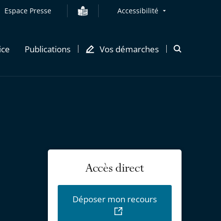
Espace Presse
Accessibilité
ice
Publications
Vos démarches
Ouvrir
la
modale
de
recherche
Accès direct
Déposer mon recours