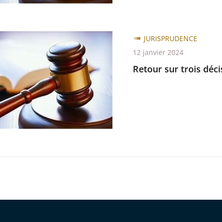
JURISPRUDENCE
12 janvier 2024
Retour sur trois déc
ns
s