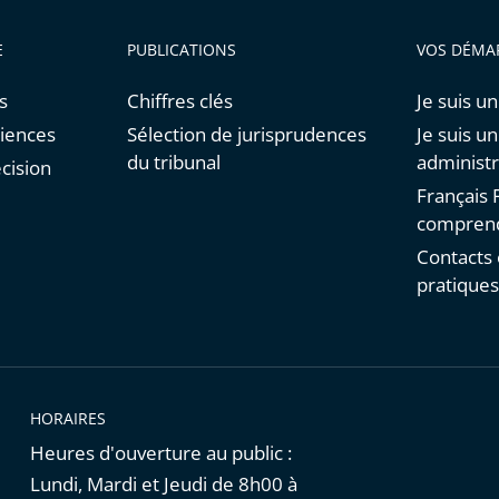
E
PUBLICATIONS
VOS DÉMA
s
Chiffres clés
Je suis un
diences
Sélection de jurisprudences
Je suis u
du tribunal
administr
cision
Français F
comprend
Contacts 
pratique
HORAIRES
Heures d'ouverture au public :
Lundi, Mardi et Jeudi de 8h00 à