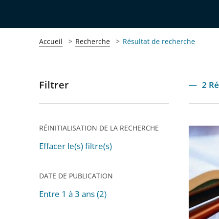
Accueil
Recherche
Résultat de recherche
Filtrer
Passer
2 Ré
les
filtres
pour
RÉINITIALISATION DE LA RECHERCHE
Retour
arriver
sur
Effacer le(s) filtre(s)
après
trois
décisio
DATE DE PUBLICATION
rendue
Entre 1 à 3 ans (2)
au
Passer
cours