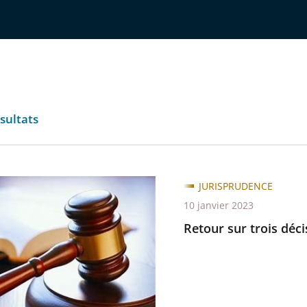
sultats
JURISPRUDENCE
10 janvier 2023
Retour sur trois déc
ns
s