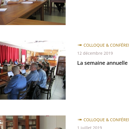
rs
COLLOQUE & CONFÉRE
e
12 décembre 2019
e
La semaine annuelle
aires-
eurs
e
COLLOQUE & CONFÉRE
1 juillet 2019