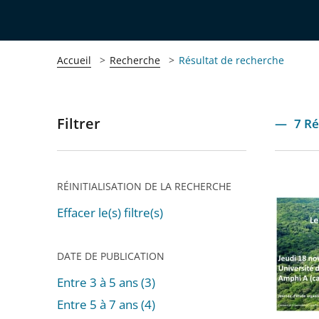
Accueil
Recherche
Résultat de recherche
Filtrer
Passer
7 Ré
les
filtres
pour
RÉINITIALISATION DE LA RECHERCHE
Journée
arriver
d'étude
Effacer le(s) filtre(s)
après
sur
le
DATE DE PUBLICATION
droit
Entre 3 à 5 ans (3)
et
Entre 5 à 7 ans (4)
l'envir