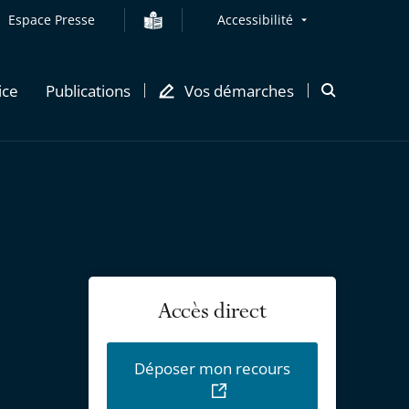
Espace Presse
Accessibilité
ice
Publications
Vos démarches
Ouvrir
la
modale
de
recherche
Accès direct
Déposer mon recours