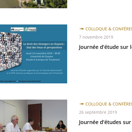
e
COLLOQUE & CONFÉRE
7 novembre 2019
Journée d'étude sur 
rs
COLLOQUE & CONFÉRE
s
26 septembre 2019
Journée d'études sur