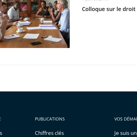
Colloque sur le droi
rs
re
E
PUBLICATIONS
VOS DÉMA
s
Chiffres clés
Je suis un