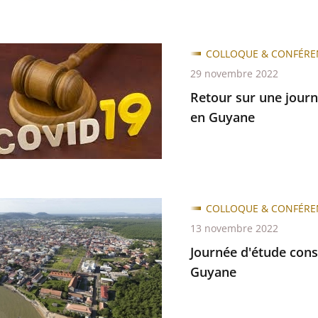
COLLOQUE & CONFÉRE
29 novembre 2022
Retour sur une journ
en Guyane
ée
ce
COLLOQUE & CONFÉRE
e
13 novembre 2022
ée
Journée d'étude consa
Guyane