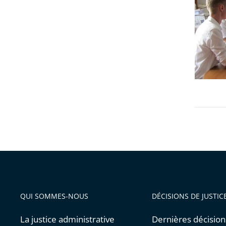
le
droit
des
étrange
en
Guyane
-
novemb
2019
QUI SOMMES-NOUS
DÉCISIONS DE JUSTIC
La justice administrative
Dernières décision