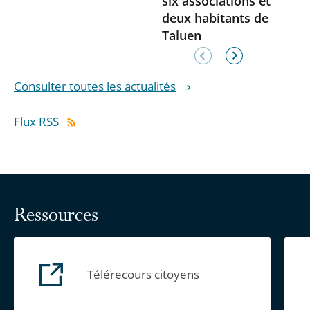
six associations et
deux habitants de
Taluen
Élément
Élément
précédent
suivant
Consulter toutes les actualités
Flux RSS
Ressources
Télérecours citoyens