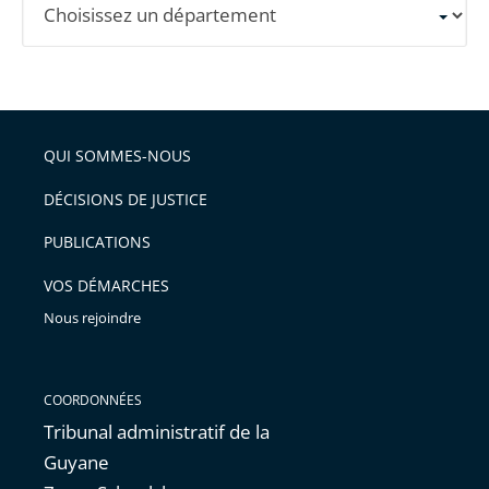
un
département
pour
obtenir
les
QUI SOMMES-NOUS
informations
DÉCISIONS DE JUSTICE
détaillées.
PUBLICATIONS
VOS DÉMARCHES
Nous rejoindre
COORDONNÉES
Tribunal administratif de la
Guyane