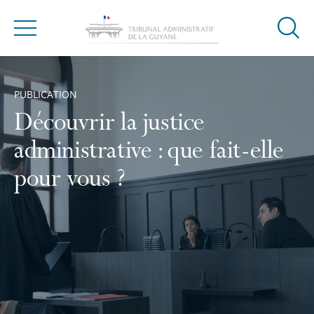
Ouvrir
Menu
la
Accueil
modal
de
PUBLICATION
reche
Découvrir la justice
administrative : que fait-elle
pour vous ?